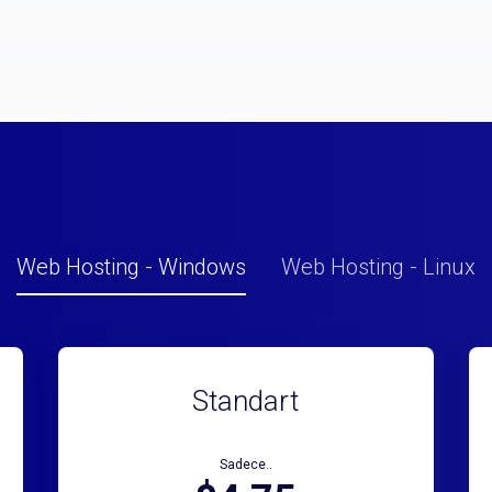
Web Hosting - Windows
Web Hosting - Linux
Standart
Sadece..