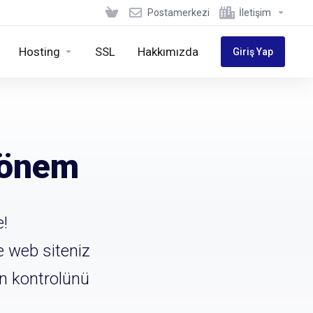
Postamerkezi
İletişim
Hosting
SSL
Hakkımızda
Giriş Yap
Dönem
e!
e web siteniz
in kontrolünü