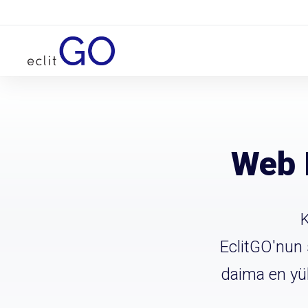
Web 
K
EclitGO'nun 
daima en yük