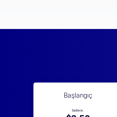
Başlangıç
Sadece..