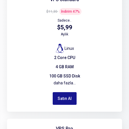
$11,30
İndirim
47
%
Sadece..
$5,99
Aylık
Linux
2 Core CPU
4 GB RAM
100 GB SSD Disk
daha fazla...
Satın Al
VPS Pro