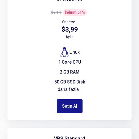
$8,14
İndirim
51
%
Sadece..
$3,99
Aylık
Linux
1 Core CPU
2 GB RAM
50 GB SSD Disk
daha fazla...
Satın Al
VPS Standard