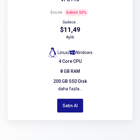
$22,98
İndirim
50
%
Sadece..
$11,49
Aylık
/
Linux
Windows
4 Core CPU
8 GB RAM
200 GB SSD Disk
daha fazla...
Satın Al